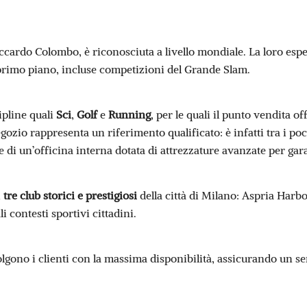
ccardo Colombo, è riconosciuta a livello mondiale. La loro esper
primo piano, incluse competizioni del Grande Slam.
ipline quali
Sci
,
Golf
e
Running
, per le quali il punto vendita o
egozio rappresenta un riferimento qualificato: è infatti tra i poch
 di un’officina interna dotata di attrezzature avanzate per gara
i
tre club storici e prestigiosi
della città di Milano: Aspria Harb
 contesti sportivi cittadini.
olgono i clienti con la massima disponibilità, assicurando un ser