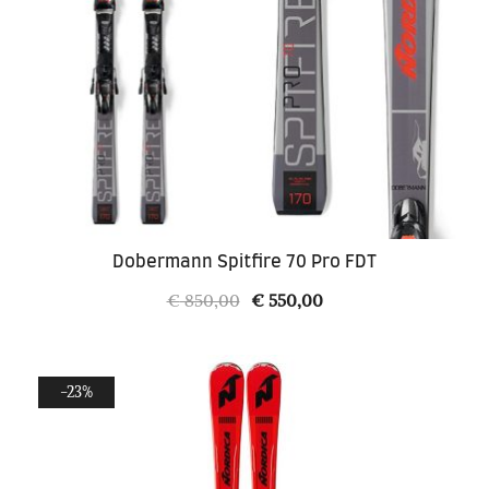
Dobermann Spitfire 70 Pro FDT
Il
Il
€
850,00
€
550,00
prezzo
prezzo
originale
attuale
era:
è:
-23%
€ 850,00.
€ 550,00.