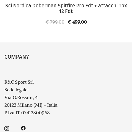
Sci Nordica Doberman Spitfire Pro Fdt + attacchi Tpx
12 Fdt
Il
Il
€
799,00
€
499,00
prezzo
prezzo
originale
attuale
era:
è:
€ 799,00.
€ 499,00.
COMPANY
R&C Sport Srl
Sede legale:
Via G.Rossini, 4
20122 Milano (MI) - Italia
P.Iva IT 07412800968