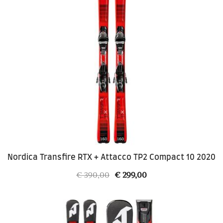
Nordica Transfire RTX + Attacco TP2 Compact 10 2020
Il
Il
€
390,00
€
299,00
prezzo
prezzo
originale
attuale
era:
è: