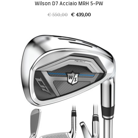
Wilson D7 Acciaio MRH 5-PW
Il
Il
€
550,00
€
439,00
prezzo
prezzo
originale
attuale
era:
è:
€ 550,00.
€ 439,00.