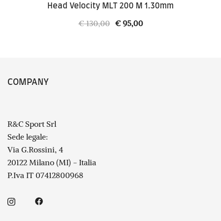
Head Velocity MLT 200 M 1.30mm
Il
Il
€
130,00
€
95,00
prezzo
prezzo
originale
attuale
era:
è:
€ 130,00.
€ 95,00.
COMPANY
R&C Sport Srl
Sede legale:
Via G.Rossini, 4
20122 Milano (MI) - Italia
P.Iva IT 07412800968