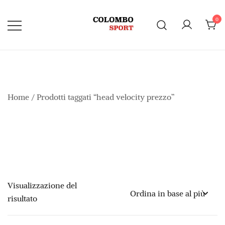
Vai
al
0
contenuto
Home
/ Prodotti taggati “head velocity prezzo”
Visualizzazione del
risultato