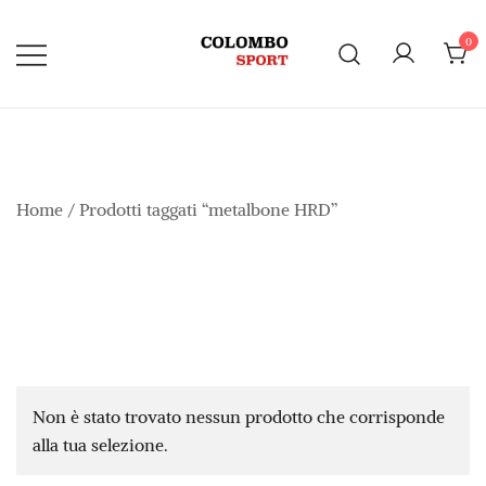
Vai
al
0
contenuto
Home
/ Prodotti taggati “metalbone HRD”
Non è stato trovato nessun prodotto che corrisponde
alla tua selezione.