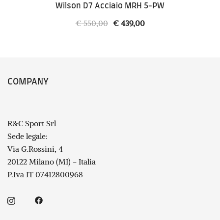
Wilson D7 Acciaio MRH 5-PW
Il
Il
€
550,00
€
439,00
prezzo
prezzo
originale
attuale
era:
è:
€ 550,00.
€ 439,00.
COMPANY
R&C Sport Srl
Sede legale:
Via G.Rossini, 4
20122 Milano (MI) - Italia
P.Iva IT 07412800968