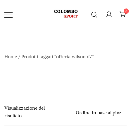
Vai
al
0
contenuto
Home
/ Prodotti taggati “offerta wilson d7”
Visualizzazione del
risultato