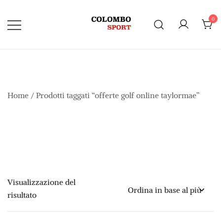
Vai
al
0
contenuto
Home
/ Prodotti taggati “offerte golf online taylormae”
Visualizzazione del
risultato