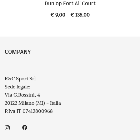
Dunlop Fort All Court
Fascia
€
9,00
-
€
135,00
di
prezzo:
da
€ 9,00
COMPANY
a
€ 135,00
R&C Sport Srl
Sede legale:
Via G.Rossini, 4
20122 Milano (MI) - Italia
P.Iva IT 07412800968