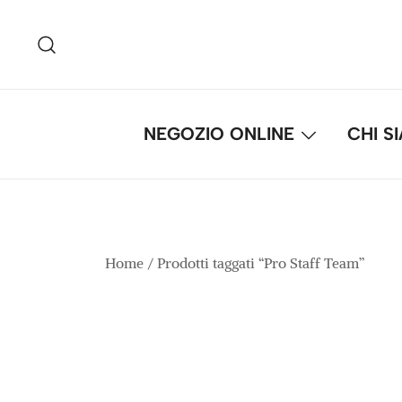
Vai
al
contenuto
NEGOZIO ONLINE
CHI S
Home
/ Prodotti taggati “Pro Staff Team”