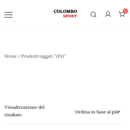
Vai
al
0
contenuto
Home
/ Prodotti taggati “rf01”
Visualizzazione del
risultato