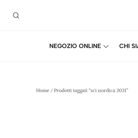
Vai
al
contenuto
NEGOZIO ONLINE
CHI S
Home
/ Prodotti taggati “sci nordica 2021”