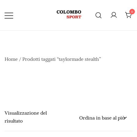
Vai
al
0
contenuto
Home
/ Prodotti taggati “taylormade stealth”
Visualizzazione del
risultato