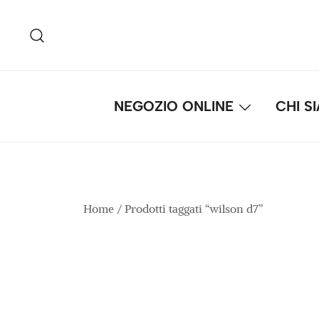
Vai
al
contenuto
NEGOZIO ONLINE
CHI S
Home
/ Prodotti taggati “wilson d7”