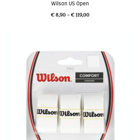
Wilson US Open
Fascia
€
8,90
-
€
119,00
di
prezzo:
da
€ 8,90
a
€ 119,00