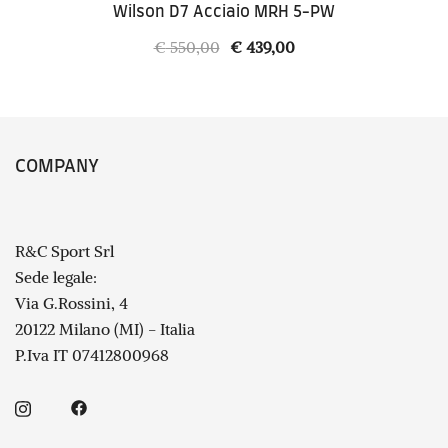
Wilson D7 Acciaio MRH 5-PW
Il
Il
€
550,00
€
439,00
prezzo
prezzo
originale
attuale
era:
è:
€ 550,00.
€ 439,00.
COMPANY
R&C Sport Srl
Sede legale:
Via G.Rossini, 4
20122 Milano (MI) - Italia
P.Iva IT 07412800968