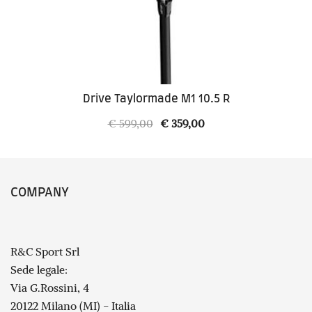
Drive Taylormade M1 10.5 R
Il
Il
€
599,00
€
359,00
prezzo
prezzo
originale
attuale
era:
è:
COMPANY
€ 599,00.
€ 359,00.
R&C Sport Srl
Sede legale:
Via G.Rossini, 4
20122 Milano (MI) - Italia