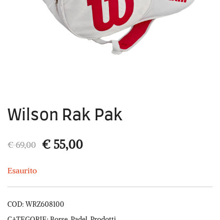
Wilson Rak Pak
Il
Il
€
55,00
€
69,00
prezzo
prezzo
Esaurito
originale
attuale
era:
è:
COD:
WRZ608100
CATEGORIE:
Borse
,
Padel
,
Prodotti