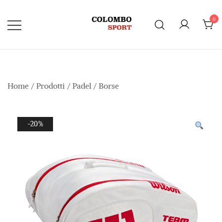
Vai
al
0
contenuto
Home
/
Prodotti
/
Padel
/
Borse
-20%