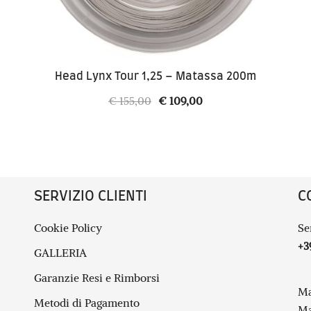
Head Lynx Tour 1,25 – Matassa 200m
Il
Il
€
155,00
€
109,00
prezzo
prezzo
originale
attuale
era:
è:
€ 155,00.
€ 109,00.
SERVIZIO CLIENTI
C
Cookie Policy
Se
+3
GALLERIA
Garanzie Resi e Rimborsi
Ma
Metodi di Pagamento
Ma