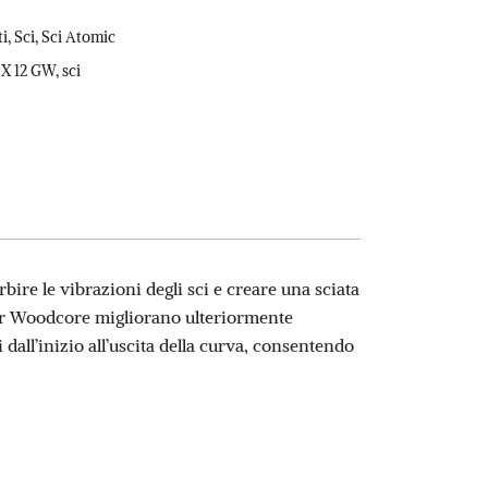
ti
,
Sci
,
Sci Atomic
 X 12 GW
,
sci
ire le vibrazioni degli sci e creare una sciata
ower Woodcore migliorano ulteriormente
i dall’inizio all’uscita della curva, consentendo