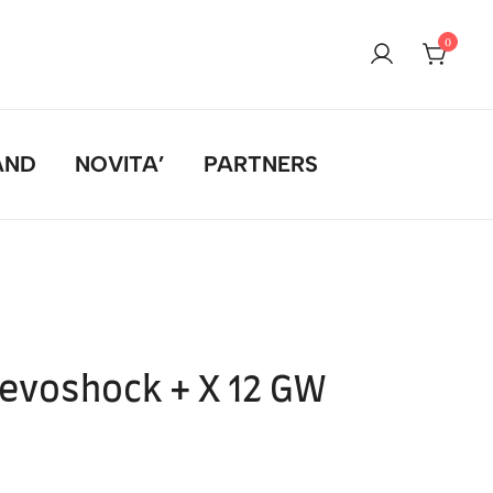
0
AND
NOVITA’
PARTNERS
evoshock + X 12 GW
l