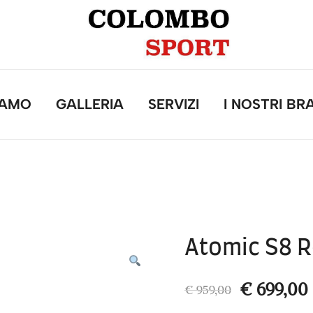
IAMO
GALLERIA
SERVIZI
I NOSTRI BR
Atomic S8 R
Il
I
€
699,00
€
959,00