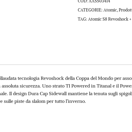
COD:
AASS03414
12
CATEGORIE:
Atomic
,
Prodot
GW
TAG:
Atomic S8 Revoshock +
quantità
llaudata tecnologia Revoshock della Coppa del Mondo per assorb
on assoluta sicurezza. Uno strato TI Powered in Titanal e il P
onale. Il design Dura Cap Sidewall mantiene la tenuta sugli spigol
re sulle piste da slalom per tutto l’inverno.