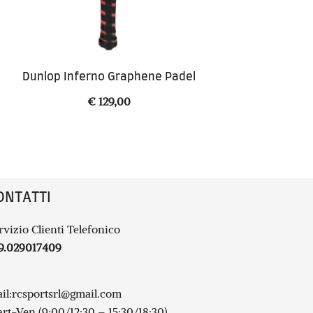
Dunlop Inferno Graphene Padel
€
129,00
ONTATTI
rvizio Clienti Telefonico
9.029017409
il:
rcsportsrl@gmail.com
rt-Ven (9:00/12:30 – 15:30/18:30)