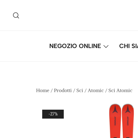
Vai
al
contenuto
NEGOZIO ONLINE
CHI S
Home
/
Prodotti
/
Sci
/
Atomic
/
Sci Atomic
-27%