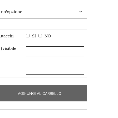
prezzo
attuale
è:
€ 699,00.
ttacchi
SI
NO
(visibile
AGGIUNGI AL CARRELLO