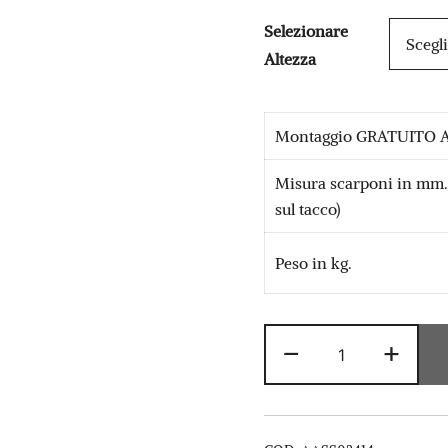
prezzo
Selezionare
originale
Altezza
era:
€ 959,00.
Montaggio GRATUITO A
Misura scarponi in mm. 
sul tacco)
Peso in kg.
Atomic
-
+
S8
Revoshock
+
X