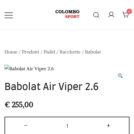
Vai
al
0
contenuto
Home
/
Prodotti
/
Padel
/
Racchette
/
Babolat
Babolat Air Viper 2.6
€
255,00
Babolat
-
+
Air