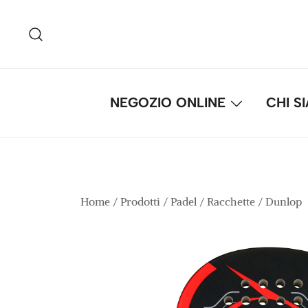
Vai
al
contenuto
NEGOZIO ONLINE
CHI S
Home
/
Prodotti
/
Padel
/
Racchette
/
Dunlop