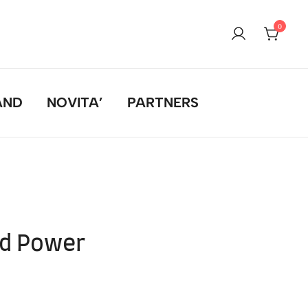
0
AND
NOVITA’
PARTNERS
id Power