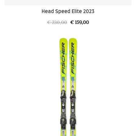
Head Speed Elite 2023
Il
Il
€
230,00
€
159,00
prezzo
prezzo
originale
attuale
era:
è:
€ 230,00.
€ 159,00.