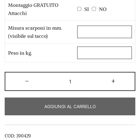
Montaggio GRATUITO
SI
NO
Attacchi
Misura scarponi in mm.
(visibile sul tacco)
Peso in kg.
Fischer
-
+
RC4
WC
CT
AGGIUNGI AL CARRELLO
+
Z17FF
quantità
COD:
390429