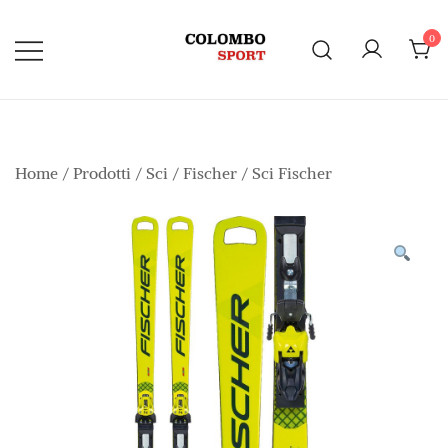
Vai
al
0
contenuto
Home
/
Prodotti
/
Sci
/
Fischer
/
Sci Fischer