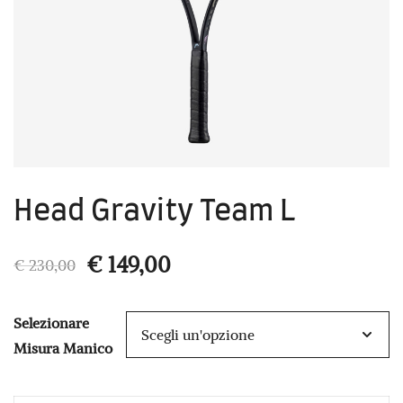
Head Gravity Team L
Il
Il
€
149,00
€
230,00
prezzo
prezzo
Selezionare
originale
attuale
Misura Manico
era:
è: