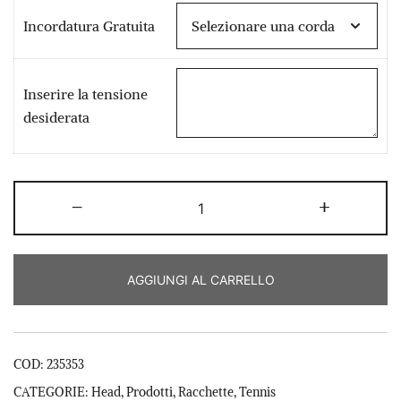
€ 230,00.
€ 149,00.
Incordatura Gratuita
Inserire la tensione
desiderata
Head
-
+
Gravity
Team
L
AGGIUNGI AL CARRELLO
quantità
COD:
235353
CATEGORIE:
Head
,
Prodotti
,
Racchette
,
Tennis