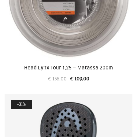
Head Lynx Tour 1,25 – Matassa 200m
Il
Il
€
155,00
€
109,00
prezzo
prezzo
originale
attuale
era:
è:
-31%
€ 155,00.
€ 109,00.