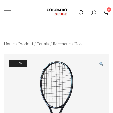
Vai
al
0
contenuto
Home
/
Prodotti
/
Tennis
/
Racchette
/
Head
-35%