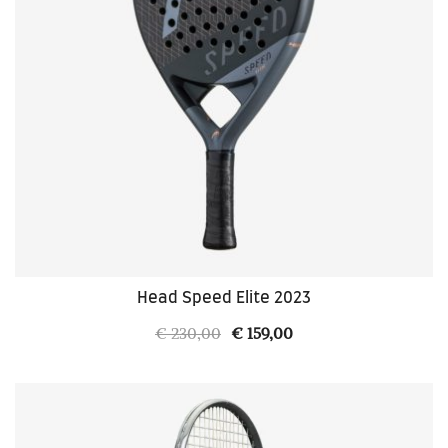
Head Speed Elite 2023
Il
Il
€
230,00
€
159,00
prezzo
prezzo
originale
attuale
era:
è:
€ 230,00.
€ 159,00.