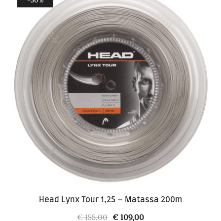
Head Lynx Tour 1,25 – Matassa 200m
Il
Il
€
155,00
€
109,00