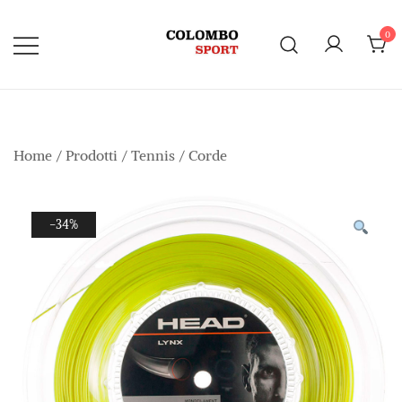
Vai
al
0
contenuto
Home
/
Prodotti
/
Tennis
/
Corde
-34%