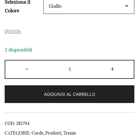
Seleziona il
originale
attuale
Colore
era:
è:
€ 150,00.
€ 99,00.
SVUOTA
2 disponibili
Head
-
+
Lynx
1,25
quantità
AGGIUNGI AL CARRELLO
COD:
281794
CATEGORIE:
Corde
,
Prodotti
,
Tennis