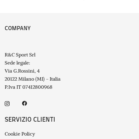
prezzo
prezzo
originale
attuale
era:
è:
COMPANY
€ 155,00.
€ 109,00.
R&C Sport Srl
Sede legale:
Via G.Rossini, 4
20122 Milano (MI) - Italia
P.Iva IT 07412800968
SERVIZIO CLIENTI
Cookie Policy