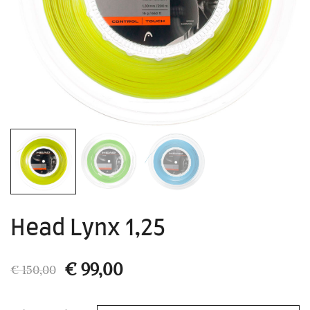
Head Lynx 1,25
Il
Il
€
99,00
€
150,00
prezzo
prezzo