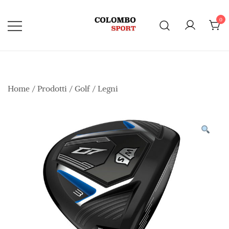
Vai
al
0
contenuto
Home
/
Prodotti
/
Golf
/
Legni