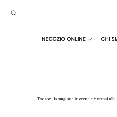
Vai
al
contenuto
NEGOZIO ONLINE
CHI S
Toc toc…la stagione invernale è ormai alle 