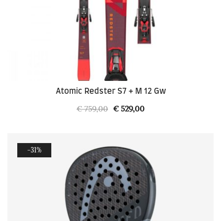
Atomic Redster S7 + M 12 Gw
Il
Il
€
759,00
€
529,00
prezzo
prezzo
originale
attuale
era:
è:
-31%
€ 759,00.
€ 529,00.