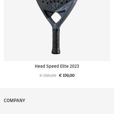
Head Speed Elite 2023
Il
Il
€
230,00
€
159,00
prezzo
prezzo
originale
attuale
era:
è:
COMPANY
€ 230,00.
€ 159,00.