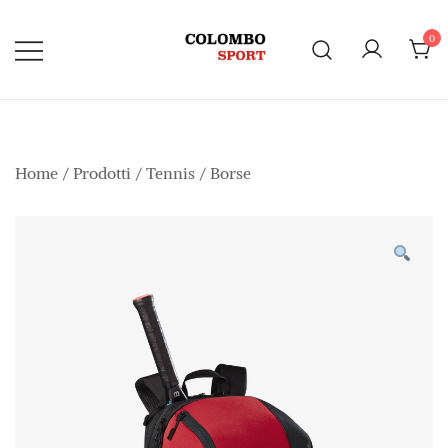
Vai
al
0
contenuto
Home
/
Prodotti
/
Tennis
/
Borse